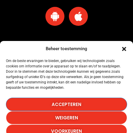
Beheer toestemming
Om de beste ervaringen te bieden, gebruiken wij technologieën zoals
cookies om informatie over je apparaat op te slaan en/of te raadplegen.
Omroep Amersfoort heeft een licentie voor muziekgebruik bij Buma Stemra
Door in te stemmen met deze technologieën kunnen wij gegevens zoals
onder nummer: 53184845.
surfgedrag of unieke ID's op deze site verwerken. Als je geen toestemming
geeft of uw toestemming intrekt, kan dit een nadelige invloed hebben op
bepaalde functies en mogelijkheden.
Omroep Amersfoort heeft een licentie voor muziekgebruik bij SENA onder
nummer: 53184846.
ACCEPTEREN
Omroep Amersfoort heeft een licentie voor het gebruik van Het Radionieuws.
WEIGEREN
Copyright © 1986-2026, Omroep Amersfoort, All Rights
VOORKEUREN
Reserved