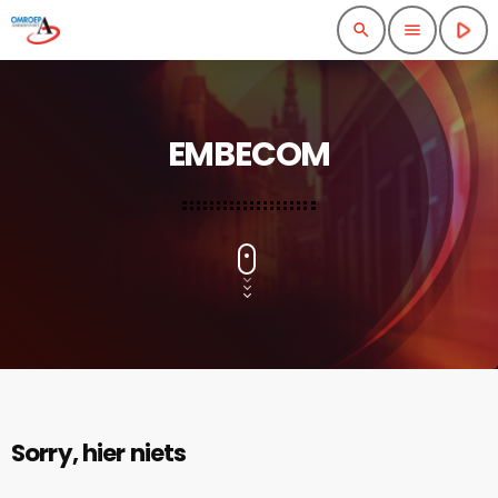
play_arrow
search
menu
EMBECOM
Sorry, hier niets