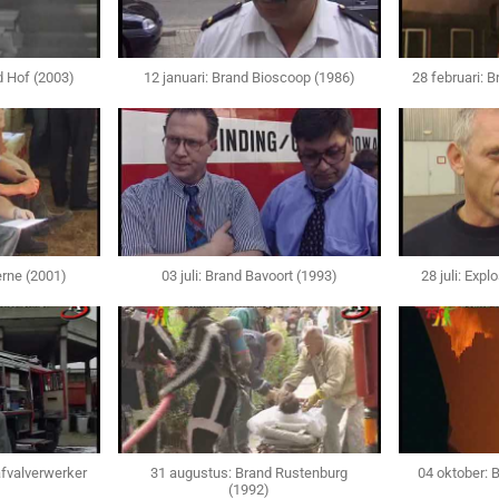
nd Hof (2003)
12 januari: Brand Bioscoop (1986)
28 februari: 
erne (2001)
03 juli: Brand Bavoort (1993)
28 juli: Exp
afvalverwerker
31 augustus: Brand Rustenburg
04 oktober: 
(1992)