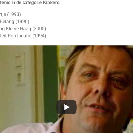
items in de categorie Krakers:
rtje (1993)
 Belang (1990)
ing Kleine Haag (2005)
teit Pon locatie (1994)