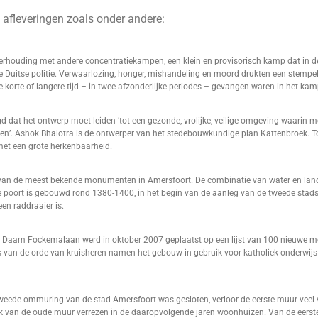
 afleveringen zoals onder andere:
rhouding met andere concentratiekampen, een klein en provisorisch kamp dat in 
e Duitse politie. Verwaarlozing, honger, mishandeling en moord drukten een stempel 
korte of langere tijd – in twee afzonderlijke periodes – gevangen waren in het kam
d dat het ontwerp moet leiden ’tot een gezonde, vrolijke, veilige omgeving waarin 
men’. Ashok Bhalotra is de ontwerper van het stedebouwkundige plan Kattenbroek. To
et een grote herkenbaarheid.
 van de meest bekende monumenten in Amersfoort. De combinatie van water en la
De poort is gebouwd rond 1380-1400, in het begin van de aanleg van de tweede stad
en raddraaier is.
de Daam Fockemalaan werd in oktober 2007 geplaatst op een lijst van 100 nieuwe 
s van de orde van kruisheren namen het gebouw in gebruik voor katholiek onderwijs
weede ommuring van de stad Amersfoort was gesloten, verloor de eerste muur veel 
k van de oude muur verrezen in de daaropvolgende jaren woonhuizen. Van de eerste