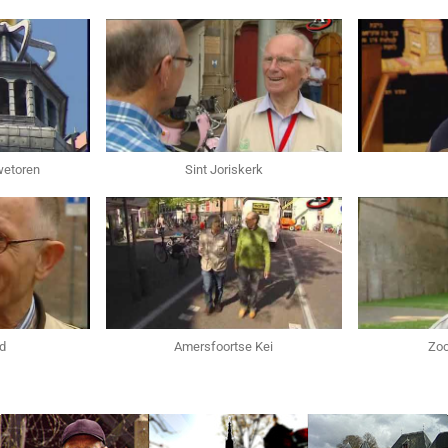
wetoren
Sint Joriskerk
d
Amersfoortse Kei
Zoc