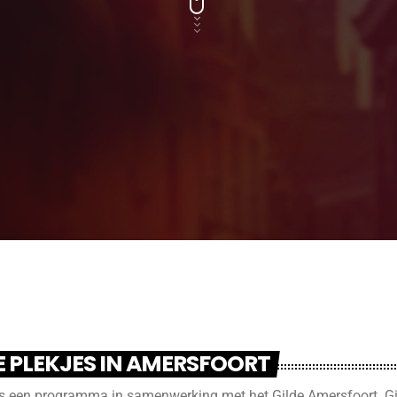
E PLEKJES IN AMERSFOORT
 een programma in samenwerking met het Gilde Amersfoort. Gi