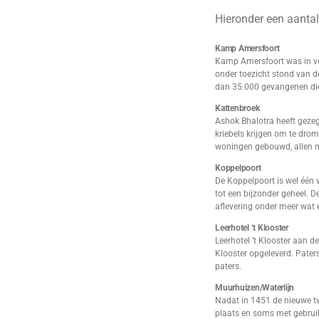
Hieronder een aantal
Kamp Amersfoort
Kamp Amersfoort was in ve
onder toezicht stond van d
dan 35.000 gevangenen die 
Kattenbroek
Ashok Bhalotra heeft gezeg
kriebels krijgen om te dro
woningen gebouwd, allen m
Koppelpoort
De Koppelpoort is wel één
tot een bijzonder geheel. 
aflevering onder meer wat e
Leerhotel ’t Klooster
Leerhotel ’t Klooster aan 
Klooster opgeleverd. Pater
paters.
Muurhuizen/Waterlijn
Nadat in 1451 de nieuwe t
plaats en soms met gebrui