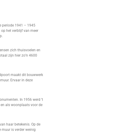
de periode 1941 – 1945
op het verblijf van meer
p.
mensen zich thuisvoelen en
taal zijn hier zo’n 4600
ndpoort maakt dit bouwwerk
smuur. Ervaar in deze
monumenten. In 1956 werd ’t
 en als woonplaats voor de
van haar betekenis. Op de
 muur is verder weinig