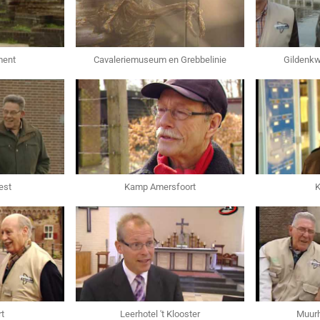
ment
Cavaleriemuseum en Grebbelinie
Gildenkw
est
Kamp Amersfoort
K
t
Leerhotel 't Klooster
Muurh