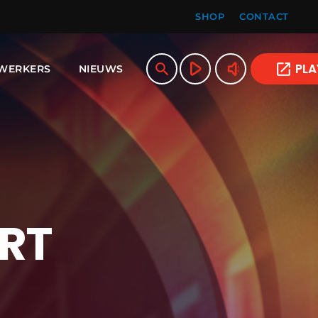
SHOP
CONTACT
play_arrow
volume_up
search
open_in_new
PLA
WERKERS
NIEUWS
RT