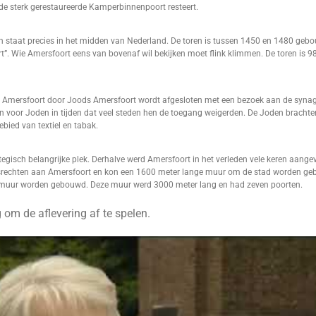
de sterk gerestaureerde Kamperbinnenpoort resteert.
n staat precies in het midden van Nederland. De toren is tussen 1450 en 1480 geb
”. Wie Amersfoort eens van bovenaf wil bekijken moet flink klimmen. De toren is 98
e Amersfoort door Joods Amersfoort wordt afgesloten met een bezoek aan de syna
 voor Joden in tijden dat veel steden hen de toegang weigerden. De Joden brachten
bied van textiel en tabak.
tegisch belangrijke plek. Derhalve werd Amersfoort in het verleden vele keren aangeva
srechten aan Amersfoort en kon een 1600 meter lange muur om de stad worden geb
 muur worden gebouwd. Deze muur werd 3000 meter lang en had zeven poorten.
 om de aflevering af te spelen.