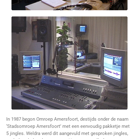
In 1987 begon Omroep Amersfoort, destijds onder de naam
‘Stadsomroep Amersfoort’ met een eenvoudig pakketje met
5 jingles. Weldra werd dit aangevuld met gesproken jingles,