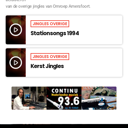
van de overige jingles van Omroep Amersfoort.
JINGLES OVERIGE
play_arrow
Stationsongs 1994
JINGLES OVERIGE
play_arrow
Kerst Jingles