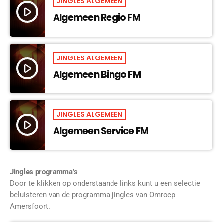
JINGLES ALGEMEEN
play_arrow
Algemeen Regio FM
JINGLES ALGEMEEN
play_arrow
Algemeen Bingo FM
JINGLES ALGEMEEN
play_arrow
Algemeen Service FM
Jingles programma’s
Door te klikken op onderstaande links kunt u een selectie
beluisteren
van de programma jingles van Omroep
Amersfoort.