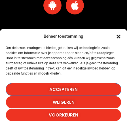
Beheer toestemming
Om de beste ervaringen te bieden, gebruiken wij technologieën zoals
cookies om informatie over je apparaat op te slaan en/of te raadplegen.
Omroep Amersfoort heeft een licentie voor muziekgebruik bij Buma Stemra
Door in te stemmen met deze technologieën kunnen wij gegevens zoals
onder nummer: 53184845.
surfgedrag of unieke ID's op deze site verwerken. Als je geen toestemming
geeft of uw toestemming intrekt, kan dit een nadelige invloed hebben op
bepaalde functies en mogelijkheden.
Omroep Amersfoort heeft een licentie voor muziekgebruik bij SENA onder
nummer: 53184846.
ACCEPTEREN
Omroep Amersfoort heeft een licentie voor het gebruik van Het Radionieuws.
WEIGEREN
Copyright © 1986-2026, Omroep Amersfoort, All Rights
VOORKEUREN
Reserved