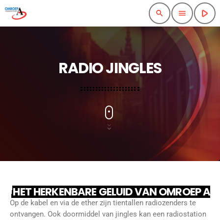
play_arrow
search
menu
RADIO JINGLES
HET HERKENBARE GELUID VAN OMROEP A
Op de kabel en via de ether zijn tientallen radiozenders te
ontvangen. Ook doormiddel van jingles kan een radiostation