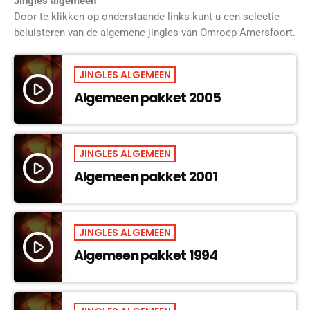
Jingles algemeen
Door te klikken op onderstaande links kunt u een selectie
beluisteren
van de algemene jingles van Omroep Amersfoort.
JINGLES ALGEMEEN
play_arrow
Algemeen pakket 2005
JINGLES ALGEMEEN
play_arrow
Algemeen pakket 2001
JINGLES ALGEMEEN
play_arrow
Algemeen pakket 1994