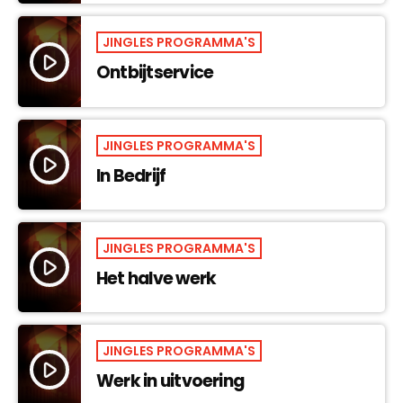
JINGLES PROGRAMMA'S
play_arrow
Ontbijtservice
JINGLES PROGRAMMA'S
play_arrow
In Bedrijf
JINGLES PROGRAMMA'S
play_arrow
Het halve werk
JINGLES PROGRAMMA'S
play_arrow
Werk in uitvoering