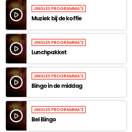
JINGLES PROGRAMMA'S
play_arrow
Muziek bij de koffie
JINGLES PROGRAMMA'S
play_arrow
Lunchpakket
JINGLES PROGRAMMA'S
play_arrow
Bingo in de middag
JINGLES PROGRAMMA'S
play_arrow
Bel Bingo