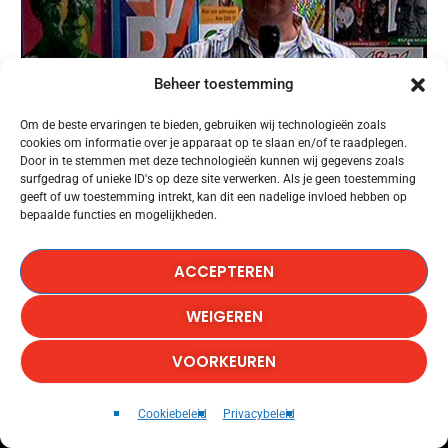
Beheer toestemming
Om de beste ervaringen te bieden, gebruiken wij technologieën zoals
cookies om informatie over je apparaat op te slaan en/of te raadplegen.
Door in te stemmen met deze technologieën kunnen wij gegevens zoals
surfgedrag of unieke ID's op deze site verwerken. Als je geen toestemming
geeft of uw toestemming intrekt, kan dit een nadelige invloed hebben op
bepaalde functies en mogelijkheden.
ACCEPTEREN
WEIGEREN
VOORKEUREN
NOW IS THE TIME
play_arrow
keyboard_arrow_right
Cookiebeleid
Privacybeleid
JIMMY JAMES