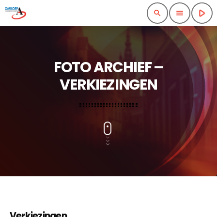
play_arrow
search
menu
FOTO ARCHIEF –
VERKIEZINGEN
Verkiezingen