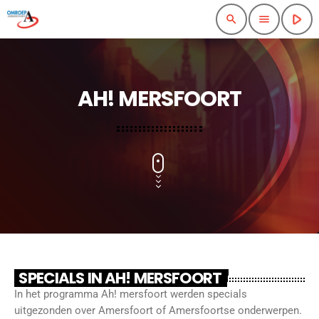
play_arrow
search
menu
AH! MERSFOORT
SPECIALS IN AH! MERSFOORT
In het programma Ah! mersfoort werden specials
uitgezonden over Amersfoort of Amersfoortse onderwerpen.