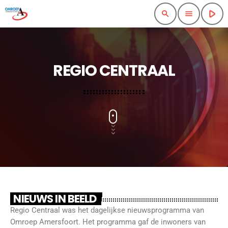
play_arrow
search
menu
REGIO CENTRAAL
NIEUWS IN BEELD
Regio Centraal was het dagelijkse nieuwsprogramma van
Omroep Amersfoort. Het programma gaf de inwoners van