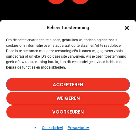
Beheer toestemming
Om de beste ervaringen te bieden, gebruiken wij technologieën zoals
cookies om informatie over je apparaat op te slaan en/of te raadplegen.
Omroep Amersfoort heeft een licentie voor muziekgebruik bij Buma Stemra
Door in te stemmen met deze technologieën kunnen wij gegevens zoals
onder nummer: 53184845.
surfgedrag of unieke ID's op deze site verwerken. Als je geen toestemming
geeft of uw toestemming intrekt, kan dit een nadelige invloed hebben op
bepaalde functies en mogelijkheden.
Omroep Amersfoort heeft een licentie voor muziekgebruik bij SENA onder
nummer: 53184846.
ACCEPTEREN
Omroep Amersfoort heeft een licentie voor het gebruik van Het Radionieuws.
WEIGEREN
Copyright © 1986-2026, Omroep Amersfoort, All Rights
VOORKEUREN
Reserved
NOW IS THE TIME
play_arrow
keyboard_arrow_right
Cookiebeleid
Privacybeleid
JIMMY JAMES