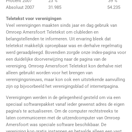
Procent 2007 23 % 39 %
Absoluut 2007 31.985 54.235
Teletekst voor verenigingen
Veel verenigingen maakten sinds jaar en dag gebruik van
Omroep Amersfoort Teletekst om clubleden en
belangstellenden te informeren. Uit ervaring bleek dat
teletekst makkelijk oproepbaar was en derhalve regelmatig
werd geraadpleegd. Bovendien zorgde onze index-pagina voor
een duidelijke doorverwijzing naar de pagina van de
vereniging. Omroep Amersfoort Teletekst kon derhalve niet
alleen gebruikt worden voor het brengen van
verenigingsnieuws, maar kon ook een uitstekende aanvulling
zijn op bijvoorbeeld het verenigingsblad of internetpagina.
Verenigingen werden in de gelegenheid gesteld om via een
speciaal softwarepakket vanaf ieder gewenst adres de eigen
pagina’s te actualiseren. Om de computer rechtstreeks te
laten communiceren met de uitzendcomputer van Omroep
Amersfoort was speciale software beschikbaar. De
vereniging kon gratis instappen en betaalde alleen een vast