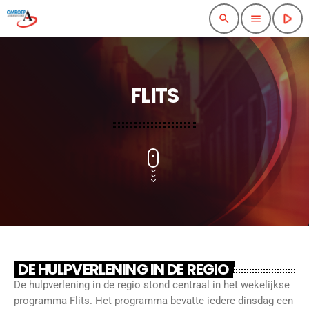
play_arrow
search
menu
FLITS
DE HULPVERLENING IN DE REGIO
De hulpverlening in de regio stond centraal in het wekelijkse
programma Flits. Het programma bevatte iedere dinsdag een