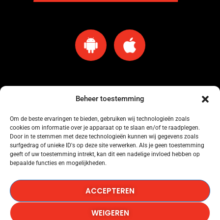
Beheer toestemming
Om de beste ervaringen te bieden, gebruiken wij technologieën zoals
cookies om informatie over je apparaat op te slaan en/of te raadplegen.
Omroep Amersfoort heeft een licentie voor muziekgebruik bij Buma Stemra
Door in te stemmen met deze technologieën kunnen wij gegevens zoals
onder nummer: 53184845.
surfgedrag of unieke ID's op deze site verwerken. Als je geen toestemming
geeft of uw toestemming intrekt, kan dit een nadelige invloed hebben op
bepaalde functies en mogelijkheden.
Omroep Amersfoort heeft een licentie voor muziekgebruik bij SENA onder
nummer: 53184846.
ACCEPTEREN
Omroep Amersfoort heeft een licentie voor het gebruik van Het Radionieuws.
WEIGEREN