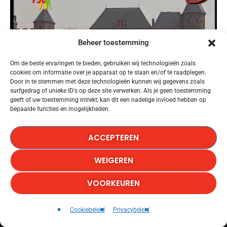
Beheer toestemming
Om de beste ervaringen te bieden, gebruiken wij technologieën zoals
cookies om informatie over je apparaat op te slaan en/of te raadplegen.
Door in te stemmen met deze technologieën kunnen wij gegevens zoals
surfgedrag of unieke ID's op deze site verwerken. Als je geen toestemming
geeft of uw toestemming intrekt, kan dit een nadelige invloed hebben op
bepaalde functies en mogelijkheden.
24 november: Heropening Koppelpoort (1997)
ACCEPTEREN
WEIGEREN
VOORKEUREN
I Knew It, I Knew You
play_arrow
keyboard_arrow_right
Cookiebeleid
Privacybeleid
Taylor Swift