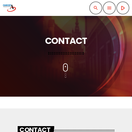
play_arrow
search
menu
CONTACT
CONTACT