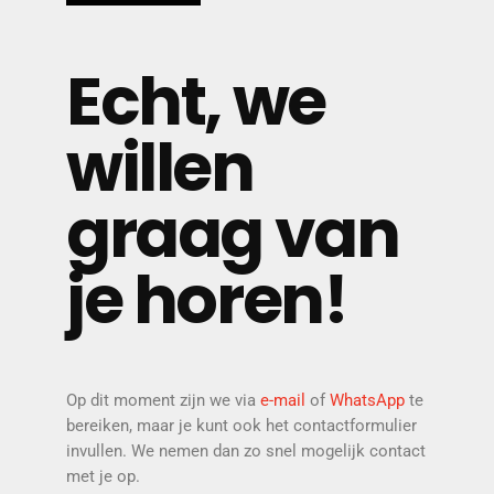
Echt, we
willen
graag van
je horen!
Op dit moment zijn we via
e-mail
of
WhatsApp
te
bereiken, maar je kunt ook het contactformulier
invullen. We nemen dan zo snel mogelijk contact
met je op.