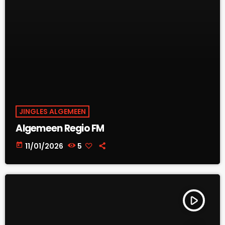
JINGLES ALGEMEEN
Algemeen Regio FM
today
11/01/2026
5
play_arrow