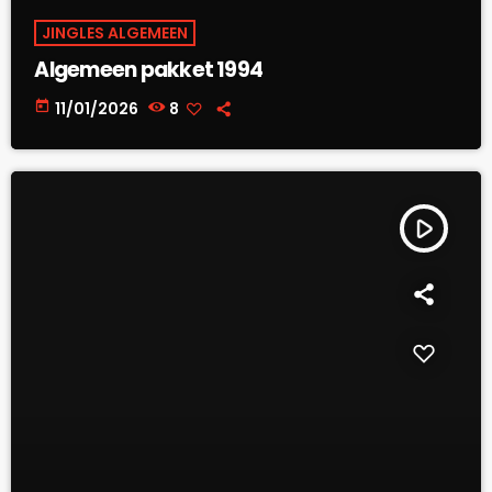
JINGLES ALGEMEEN
Algemeen pakket 1994
today
11/01/2026
8
play_arrow