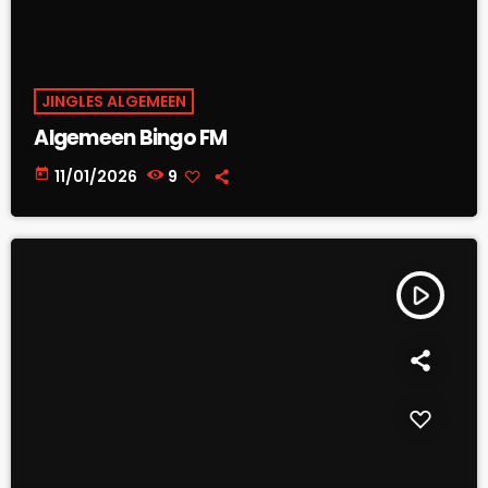
JINGLES ALGEMEEN
Algemeen Bingo FM
today
11/01/2026
9
play_arrow