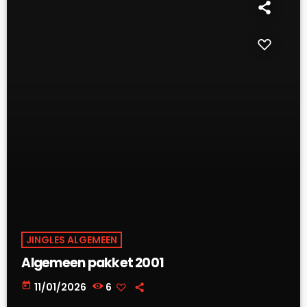
JINGLES ALGEMEEN
Algemeen pakket 2001
today
11/01/2026
6