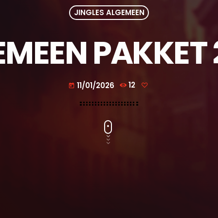
JINGLES ALGEMEEN
EMEEN PAKKET 
11/01/2026
12
today