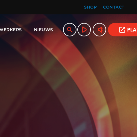
SHOP
CONTACT
play_arrow
volume_up
search
open_in_new
PLA
WERKERS
NIEUWS