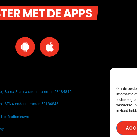
STER MET DE APPS
Om de beste 
k bij Buma Stemra onder nummer: 53184845.
informatie o
technologieë
k bij SENA onder nummer: 53184846.
verwerken. A
invloed hebb
n Het Radionieuws.
ACC
ved