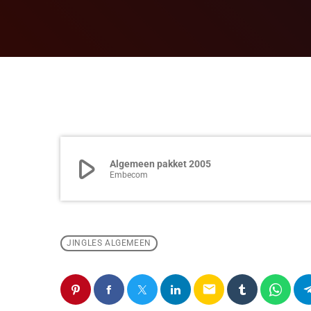
play_arrow
Algemeen pakket 2005
Embecom
JINGLES ALGEMEEN
email