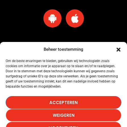
Beheer toestemming
Om de beste ervaringen te bieden, gebruiken wij technologieën zoals
cookies om informatie over je apparaat op te slaan en/of te raadplegen.
Omroep Amersfoort heeft een licentie voor muziekgebruik bij Buma Stemra
Door in te stemmen met deze technologieën kunnen wij gegevens zoals
onder nummer: 53184845.
surfgedrag of unieke ID's op deze site verwerken. Als je geen toestemming
geeft of uw toestemming intrekt, kan dit een nadelige invloed hebben op
bepaalde functies en mogelijkheden.
Omroep Amersfoort heeft een licentie voor muziekgebruik bij SENA onder
nummer: 53184846.
ACCEPTEREN
Omroep Amersfoort heeft een licentie voor het gebruik van Het Radionieuws.
WEIGEREN
Copyright © 1986-2026, Omroep Amersfoort, All Rights