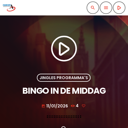
play_arrow
search
menu
play_arrow
JINGLES PROGRAMMA'S
BINGO IN DE MIDDAG
11/01/2026
4
today