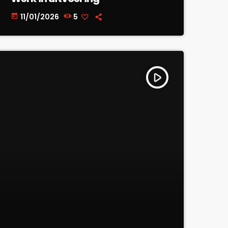
11/01/2026
5
today
play_arrow