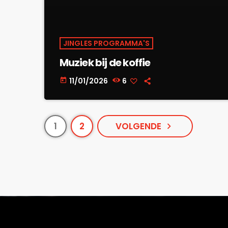
JINGLES PROGRAMMA'S
Muziek bij de koffie
11/01/2026
6
today
1
2
VOLGENDE
navigate_next