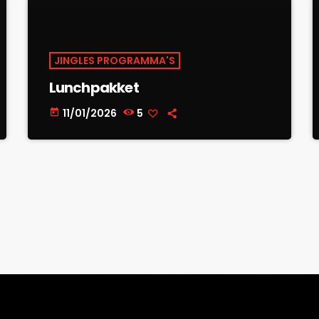
JINGLES PROGRAMMA'S
Lunchpakket
11/01/2026
5
today