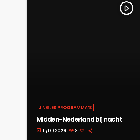
play_arrow
JINGLES PROGRAMMA'S
Midden-Nederland bij nacht
11/01/2026
8
today