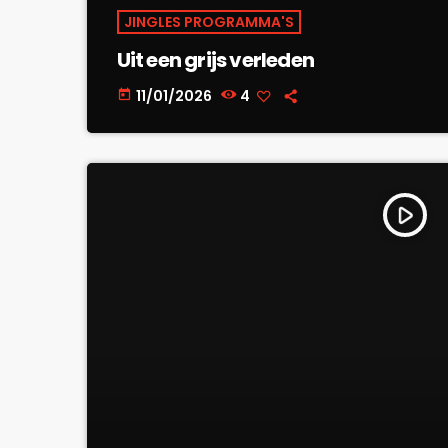
JINGLES PROGRAMMA'S
Uit een grijs verleden
11/01/2026
4
today
play_arrow