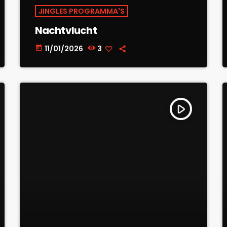
JINGLES PROGRAMMA'S
Nachtvlucht
11/01/2026
3
today
play_arrow