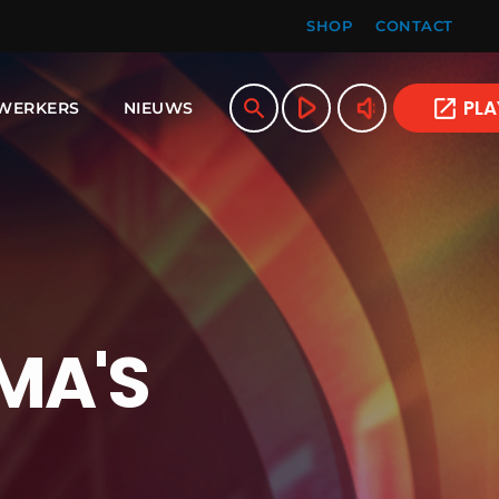
SHOP
CONTACT
play_arrow
volume_up
search
open_in_new
PLA
WERKERS
NIEUWS
MA'S