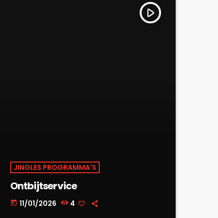
play_arrow
JINGLES PROGRAMMA'S
Ontbijtservice
11/01/2026
4
today