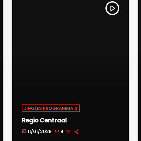
play_arrow
JINGLES PROGRAMMA'S
Regio Centraal
11/01/2026
4
today