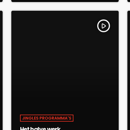
play_arrow
JINGLES PROGRAMMA'S
Het halve werk