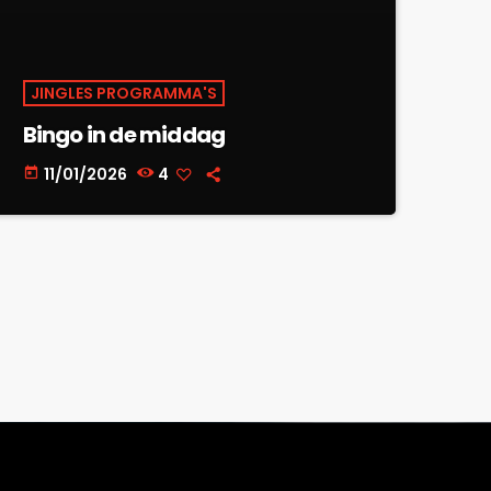
JINGLES PROGRAMMA'S
Bingo in de middag
11/01/2026
4
today