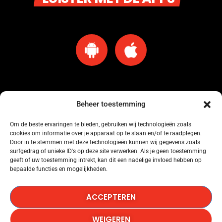
Beheer toestemming
Om de beste ervaringen te bieden, gebruiken wij technologieën zoals
cookies om informatie over je apparaat op te slaan en/of te raadplegen.
Omroep Amersfoort heeft een licentie voor muziekgebruik bij Buma Stemra
Door in te stemmen met deze technologieën kunnen wij gegevens zoals
onder nummer: 53184845.
surfgedrag of unieke ID's op deze site verwerken. Als je geen toestemming
geeft of uw toestemming intrekt, kan dit een nadelige invloed hebben op
bepaalde functies en mogelijkheden.
Omroep Amersfoort heeft een licentie voor muziekgebruik bij SENA onder
nummer: 53184846.
ACCEPTEREN
Omroep Amersfoort heeft een licentie voor het gebruik van Het Radionieuws.
WEIGEREN