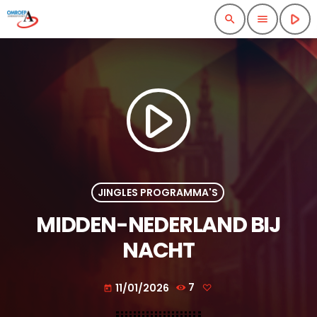
play_arrow
search
menu
play_arrow
JINGLES PROGRAMMA'S
MIDDEN-NEDERLAND BIJ
NACHT
11/01/2026
7
today