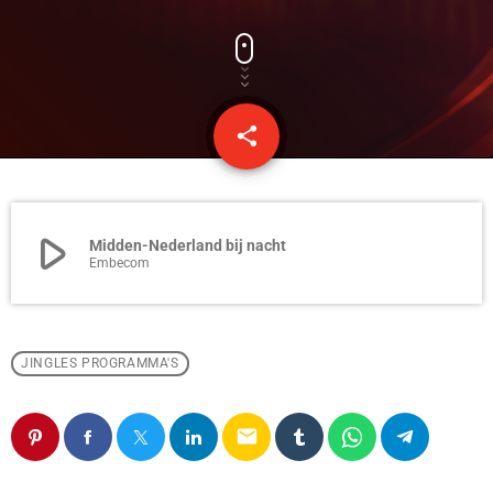
share
email
play_arrow
Midden-Nederland bij nacht
Embecom
JINGLES PROGRAMMA'S
email