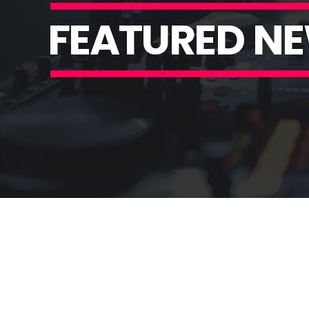
F
E
A
T
U
R
E
D
N
E