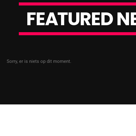
F
E
A
T
U
R
E
D
N
Sorry, er is niets op dit moment.