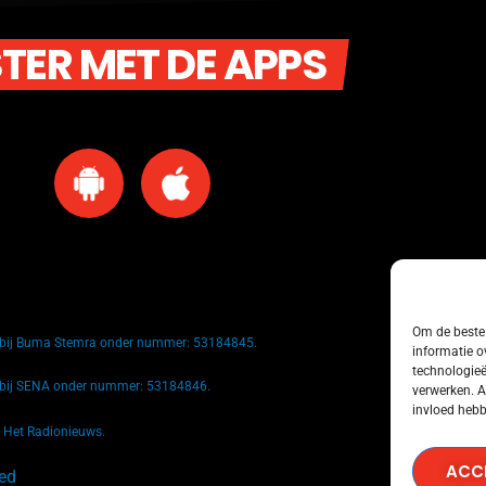
STER MET DE APPS
Om de beste 
k bij Buma Stemra onder nummer: 53184845.
informatie o
technologieë
k bij SENA onder nummer: 53184846.
verwerken. A
invloed hebb
n Het Radionieuws.
ACC
ved