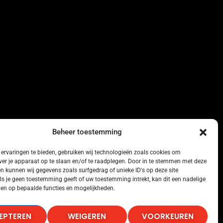
Beheer toestemming
ervaringen te bieden, gebruiken wij technologieën zoals cookies om
ver je apparaat op te slaan en/of te raadplegen. Door in te stemmen met deze
n kunnen wij gegevens zoals surfgedrag of unieke ID's op deze site
ls je geen toestemming geeft of uw toestemming intrekt, kan dit een nadelige
en op bepaalde functies en mogelijkheden.
EPTEREN
WEIGEREN
VOORKEUREN