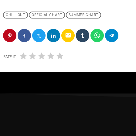
CHILL OUT
OFFICIAL CHART
SUMMER CHART
email
RATE IT