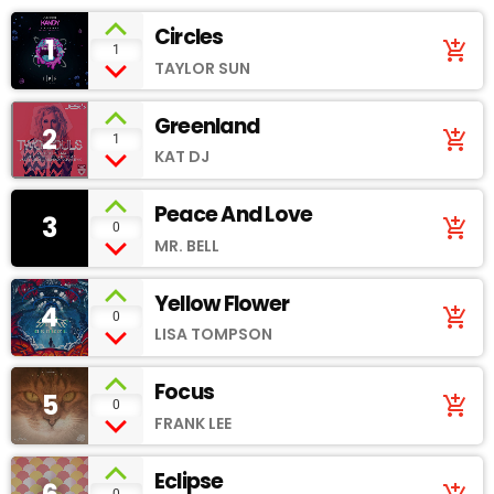
Circles
1
add_shopping_cart
1
TAYLOR SUN
Greenland
2
add_shopping_cart
1
KAT DJ
Peace And Love
3
add_shopping_cart
0
MR. BELL
Yellow Flower
4
add_shopping_cart
0
LISA TOMPSON
Focus
5
add_shopping_cart
0
FRANK LEE
Eclipse
0