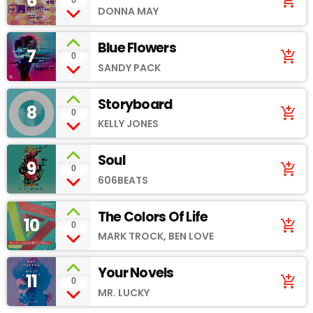
6
add_shopping_cart
DONNA MAY
Blue Flowers
7
add_shopping_cart
0
SANDY PACK
Storyboard
8
add_shopping_cart
0
KELLY JONES
Soul
9
add_shopping_cart
0
606BEATS
The Colors Of Life
10
add_shopping_cart
0
MARK TROCK, BEN LOVE
Your Novels
11
add_shopping_cart
0
MR. LUCKY