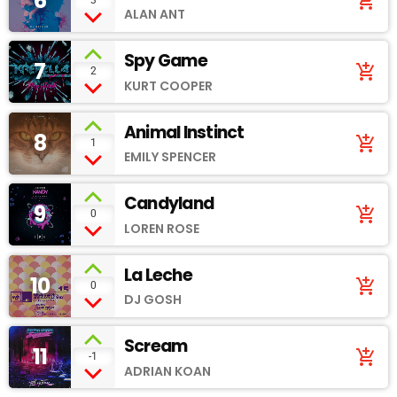
6
add_shopping_cart
ALAN ANT
Spy Game
7
add_shopping_cart
2
KURT COOPER
Animal Instinct
8
add_shopping_cart
1
EMILY SPENCER
Candyland
9
add_shopping_cart
0
LOREN ROSE
La Leche
10
add_shopping_cart
0
DJ GOSH
Scream
11
add_shopping_cart
-1
ADRIAN KOAN