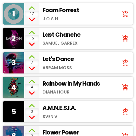
Foam Forrest
1
add_shopping_cart
17
J.O.S.H.
Last Chanche
2
add_shopping_cart
15
SAMUEL GARREX
Let's Dance
3
add_shopping_cart
7
ABRAM MOSS
Rainbow In My Hands
4
add_shopping_cart
4
DIANA HOUR
A.M.N.E.S.I.A.
5
add_shopping_cart
3
SVEN V.
Flower Power
3