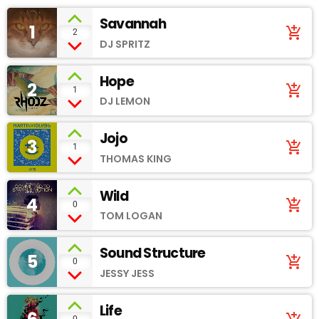
Savannah
1
add_shopping_cart
2
DJ SPRITZ
Hope
2
add_shopping_cart
1
DJ LEMON
Jojo
3
add_shopping_cart
1
THOMAS KING
Wild
4
add_shopping_cart
0
TOM LOGAN
Sound Structure
5
add_shopping_cart
0
JESSY JESS
Life
0