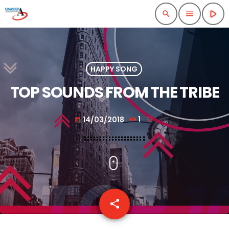
play_arrow
search
menu
HAPPY SONG
TOP SOUNDS FROM THE TRIBE
14/03/2018
1
today
share
email