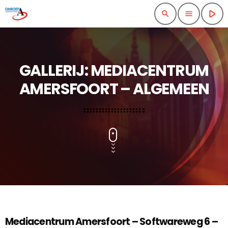
play_arrow
search
menu
GALLERIJ: MEDIACENTRUM
AMERSFOORT – ALGEMEEN
Mediacentrum Amersfoort – Softwareweg 6 –