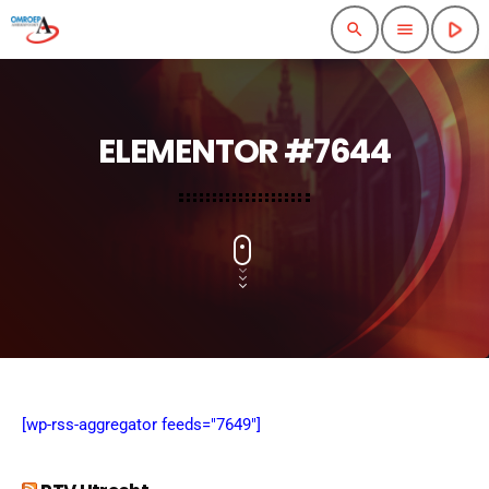
play_arrow
search
menu
ELEMENTOR #7644
[wp-rss-aggregator feeds="7649"]