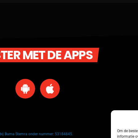
STER MET DE APPS
Om de beste 
k bij Buma Stemra onder nummer: 53184845.
informatie o