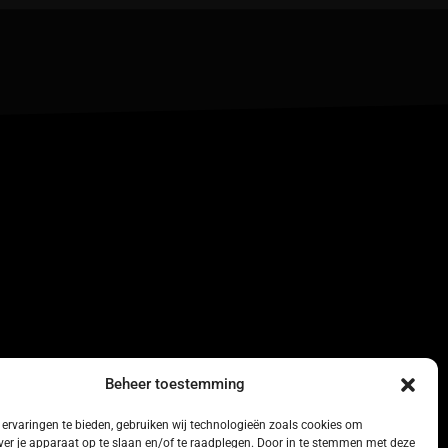
Beheer toestemming
ervaringen te bieden, gebruiken wij technologieën zoals cookies om
ver je apparaat op te slaan en/of te raadplegen. Door in te stemmen met deze