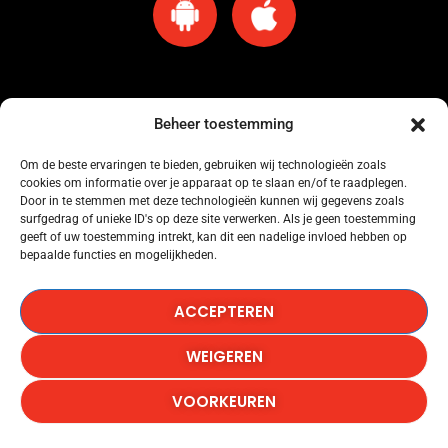
Beheer toestemming
Om de beste ervaringen te bieden, gebruiken wij technologieën zoals
cookies om informatie over je apparaat op te slaan en/of te raadplegen.
Omroep Amersfoort heeft een licentie voor muziekgebruik bij Buma Stemra
Door in te stemmen met deze technologieën kunnen wij gegevens zoals
onder nummer: 53184845.
surfgedrag of unieke ID's op deze site verwerken. Als je geen toestemming
geeft of uw toestemming intrekt, kan dit een nadelige invloed hebben op
bepaalde functies en mogelijkheden.
Omroep Amersfoort heeft een licentie voor muziekgebruik bij SENA onder
nummer: 53184846.
ACCEPTEREN
Omroep Amersfoort heeft een licentie voor het gebruik van Het Radionieuws.
WEIGEREN
Copyright © 1986-2026, Omroep Amersfoort, All Rights
VOORKEUREN
Reserved