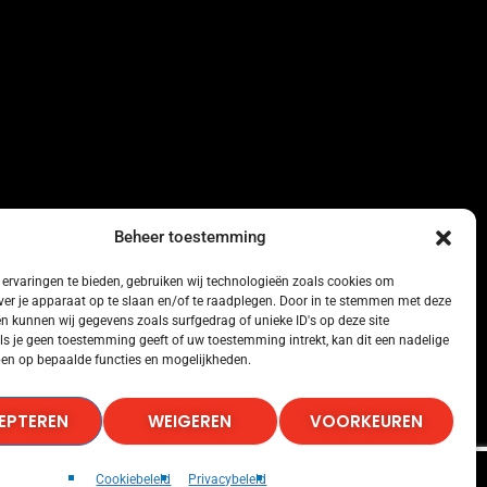
Beheer toestemming
ervaringen te bieden, gebruiken wij technologieën zoals cookies om
ver je apparaat op te slaan en/of te raadplegen. Door in te stemmen met deze
n kunnen wij gegevens zoals surfgedrag of unieke ID's op deze site
ls je geen toestemming geeft of uw toestemming intrekt, kan dit een nadelige
en op bepaalde functies en mogelijkheden.
EPTEREN
WEIGEREN
VOORKEUREN
Cookiebeleid
Privacybeleid