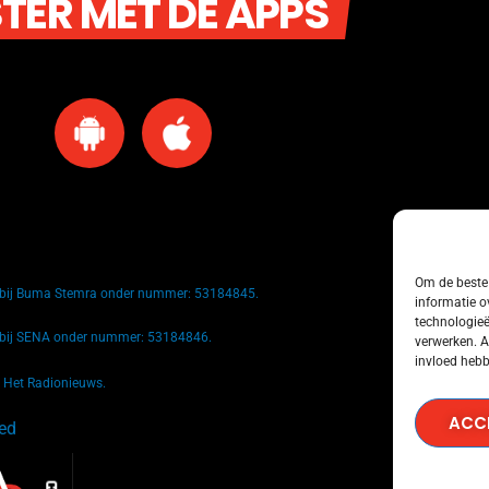
STER MET DE APPS
Om de beste 
k bij Buma Stemra onder nummer: 53184845.
informatie o
technologieë
k bij SENA onder nummer: 53184846.
verwerken. A
invloed hebb
n Het Radionieuws.
ACC
ved