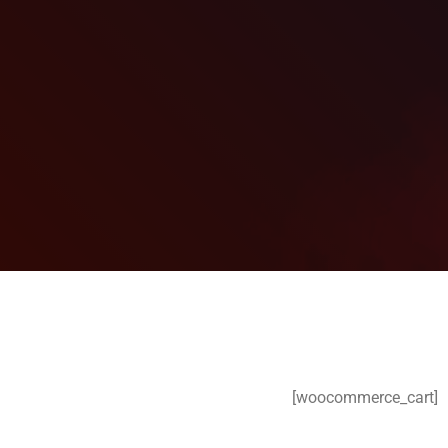
[woocommerce_cart]