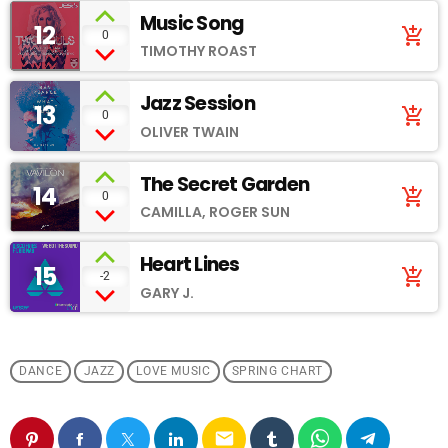
Music Song
12
add_shopping_cart
0
TIMOTHY ROAST
Jazz Session
13
add_shopping_cart
0
OLIVER TWAIN
The Secret Garden
14
add_shopping_cart
0
CAMILLA, ROGER SUN
Heart Lines
15
add_shopping_cart
-2
GARY J.
DANCE
JAZZ
LOVE MUSIC
SPRING CHART
email