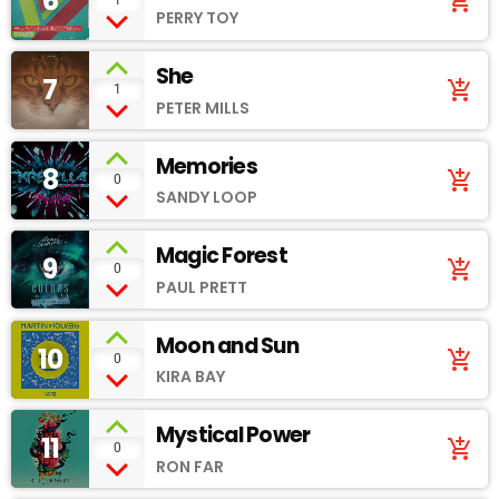
6
add_shopping_cart
PERRY TOY
She
7
add_shopping_cart
1
PETER MILLS
Memories
8
add_shopping_cart
0
SANDY LOOP
Magic Forest
9
add_shopping_cart
0
PAUL PRETT
Moon and Sun
10
add_shopping_cart
0
KIRA BAY
Mystical Power
11
add_shopping_cart
0
RON FAR