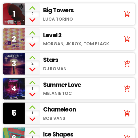
Big Towers
1
add_shopping_cart
2
LUCA TORINO
Level 2
2
add_shopping_cart
2
MORGAN, JK ROX, TOM BLACK
Stars
3
add_shopping_cart
2
DJ ROMAN
Summer Love
4
add_shopping_cart
1
MELANIE TOC
Chameleon
5
add_shopping_cart
1
BOB VANS
Ice Shapes
1