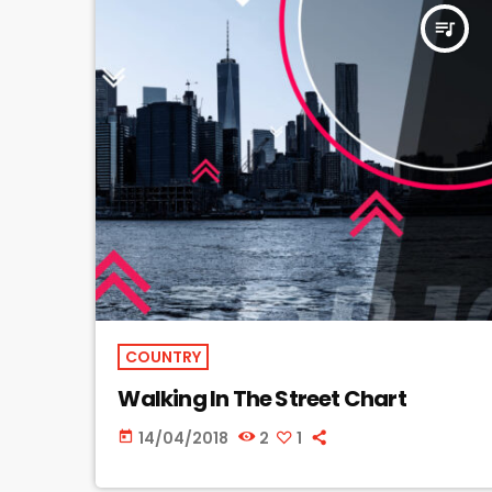
queue_music
COUNTRY
Walking In The Street Chart
14/04/2018
2
1
today