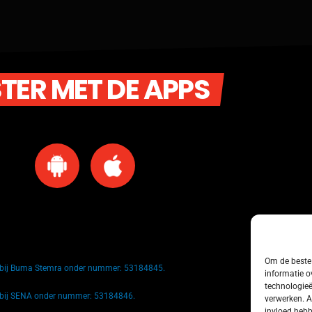
STER MET DE APPS
Om de beste 
k bij Buma Stemra onder nummer: 53184845.
informatie o
technologieë
k bij SENA onder nummer: 53184846.
verwerken. A
invloed hebb