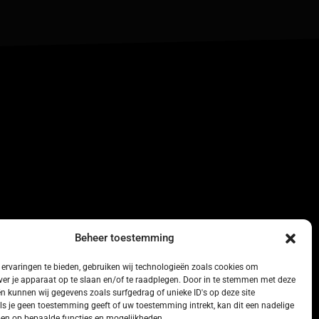
Beheer toestemming
ervaringen te bieden, gebruiken wij technologieën zoals cookies om
ver je apparaat op te slaan en/of te raadplegen. Door in te stemmen met deze
n kunnen wij gegevens zoals surfgedrag of unieke ID's op deze site
ls je geen toestemming geeft of uw toestemming intrekt, kan dit een nadelige
en op bepaalde functies en mogelijkheden.