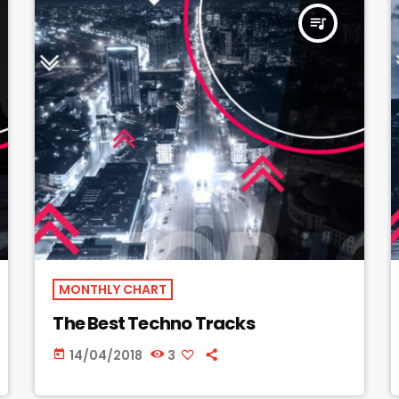
queue_music
MONTHLY CHART
The Best Techno Tracks
14/04/2018
3
today