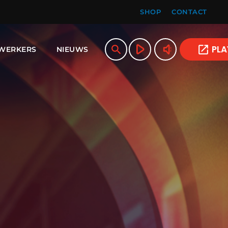
SHOP
CONTACT
play_arrow
volume_up
search
open_in_new
PLA
WERKERS
NIEUWS