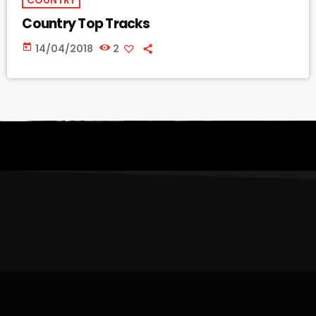
Country Top Tracks
today
14/04/2018
2