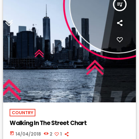
queue_music
COUNTRY
Walking In The Street Chart
today
14/04/2018
2
1