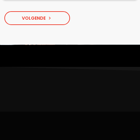
VOLGENDE
navigate_next