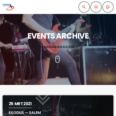
play_arrow
search
menu
EVENTS ARCHIVE
25
MRT 2021
EXODUS — SALEM