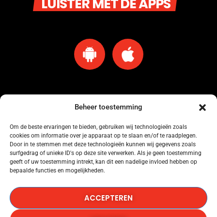
LUISTER MET DE APPS
Beheer toestemming
Om de beste ervaringen te bieden, gebruiken wij technologieën zoals
cookies om informatie over je apparaat op te slaan en/of te raadplegen.
Omroep Amersfoort heeft een licentie voor muziekgebruik bij Buma Stemra
Door in te stemmen met deze technologieën kunnen wij gegevens zoals
onder nummer: 53184845.
surfgedrag of unieke ID's op deze site verwerken. Als je geen toestemming
geeft of uw toestemming intrekt, kan dit een nadelige invloed hebben op
bepaalde functies en mogelijkheden.
Omroep Amersfoort heeft een licentie voor muziekgebruik bij SENA onder
nummer: 53184846.
ACCEPTEREN
Omroep Amersfoort heeft een licentie voor het gebruik van Het Radionieuws.