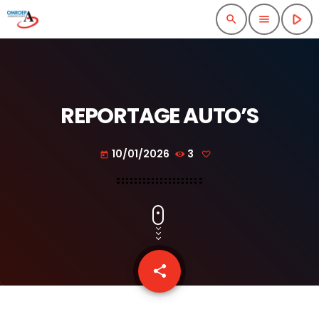
play_arrow
search
menu
REPORTAGE AUTO’S
10/01/2026
3
today
share
email