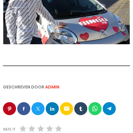
GESCHREVEN DOOR
ADMIN
email
RATE IT