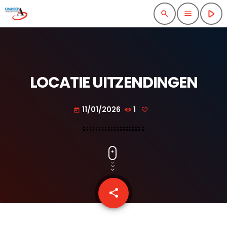
play_arrow
search
menu
LOCATIE UITZENDINGEN
11/01/2026
1
today
share
email