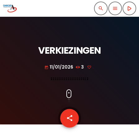
play_arrow
search
menu
VERKIEZINGEN
11/01/2026
3
today
share
email