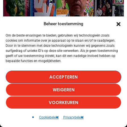
Beheer toestemming
Om de beste ervaringen te bieden, gebruiken wij technologieën zoals
cookies om informatie over je apparaat op te slaan en/of te raadplegen.
Door in te stemmen met deze technologieën kunnen wij gegevens zoals
surfgedrag of unieke ID's op deze site verwerken. Als je geen toestemming
geeft of uw toestemming intrekt, kan dit een nadelige invloed hebben op
bepaalde functies en mogelijkheden.
ACCEPTEREN
WEIGEREN
VOORKEUREN
DESIRE
play_arrow
keyboard_arrow_right
Cookiebeleid
Privacybeleid
FUTURE WORLD ORCHESTRA