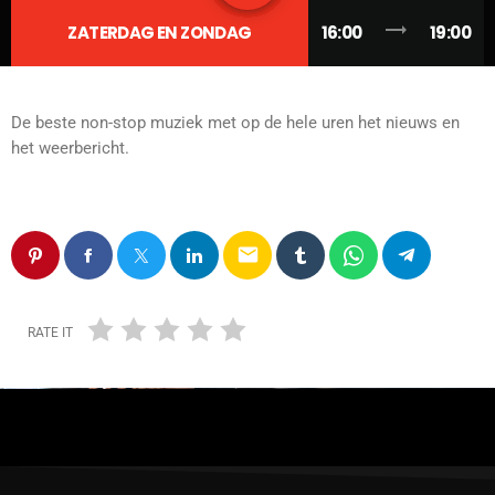
trending_flat
ZATERDAG EN ZONDAG
16:00
19:00
De beste non-stop muziek met op de hele uren het nieuws en
het weerbericht.
email
RATE IT