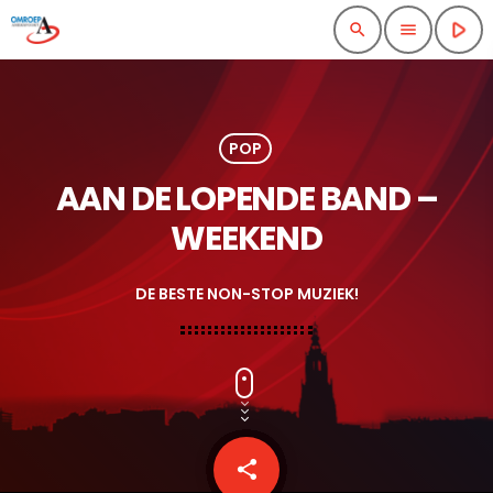
play_arrow
search
menu
POP
AAN DE LOPENDE BAND –
WEEKEND
DE BESTE NON-STOP MUZIEK!
share
email