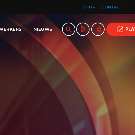
SHOP
CONTACT
play_arrow
volume_up
search
open_in_new
PLA
WERKERS
NIEUWS