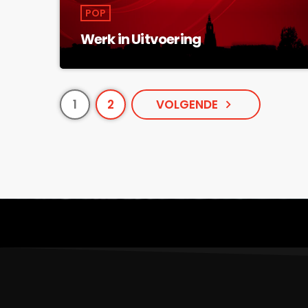
POP
Werk in Uitvoering
1
2
VOLGENDE
navigate_next