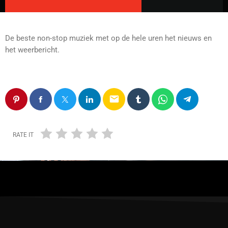
De beste non-stop muziek met op de hele uren het nieuws en
het weerbericht.
email
RATE IT