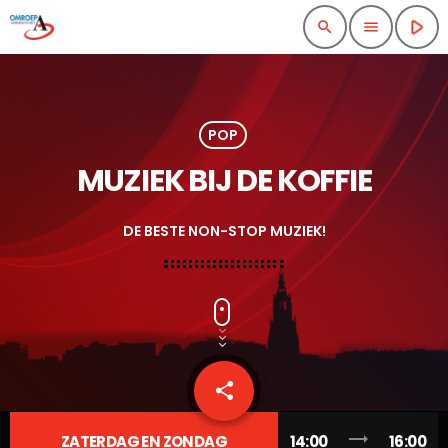
play_arrow
search
menu
POP
MUZIEK BIJ DE KOFFIE
DE BESTE NON-STOP MUZIEK!
share
email
1
trending_flat
ZATERDAG EN ZONDAG
14:00
16:00