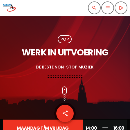
play_arrow
search
menu
POP
WERK IN UITVOERING
DE BESTE NON-STOP MUZIEK!
share
email
trending_flat
MAANDAG T/M VRIJDAG
14:00
16:00