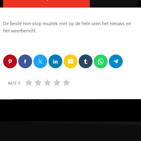
De beste non-stop muziek met op de hele uren het nieuws en
het weerbericht.
email
RATE IT