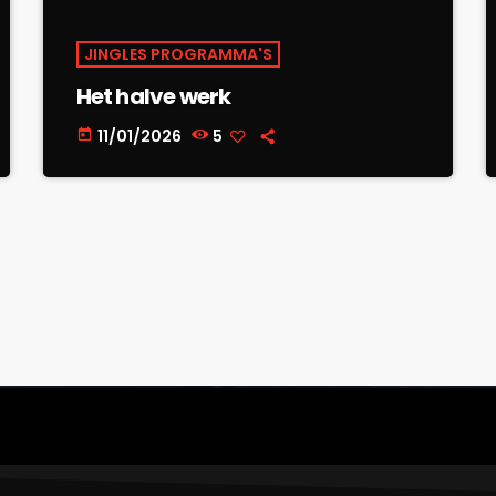
JINGLES PROGRAMMA'S
Het halve werk
11/01/2026
5
today