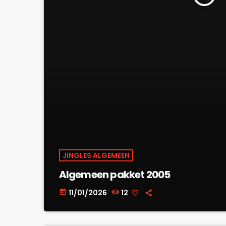
JINGLES ALGEMEEN
Algemeen pakket 2005
11/01/2026
12
today