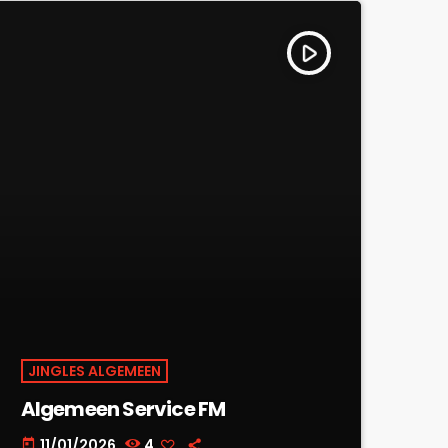
play_arrow
JINGLES ALGEMEEN
Algemeen Service FM
11/01/2026
4
today