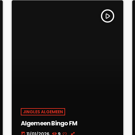
play_arrow
JINGLES ALGEMEEN
Algemeen Bingo FM
11/01/2026
9
today