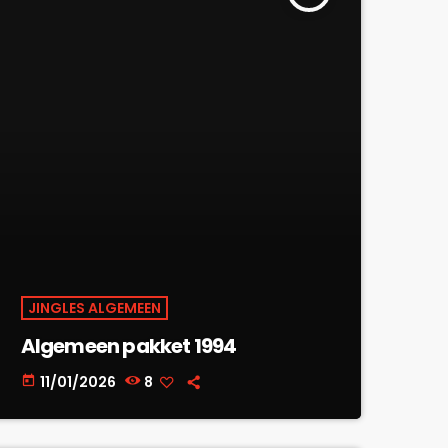
JINGLES ALGEMEEN
Algemeen pakket 1994
11/01/2026
8
today