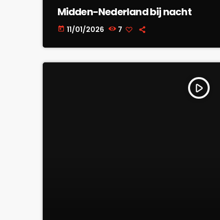
Midden-Nederland bij nacht
11/01/2026
7
today
play_arrow