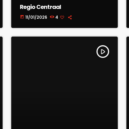
Regio Centraal
11/01/2026
4
today
play_arrow