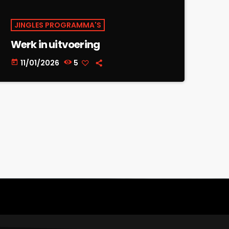
JINGLES PROGRAMMA'S
Werk in uitvoering
11/01/2026
5
today