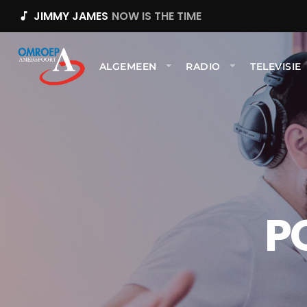
JIMMY JAMES
NOW IS THE TIME
music_note
ALGEMEEN
RADIO
TELEVISIE
P