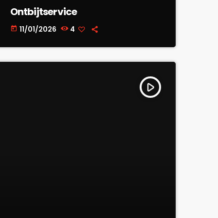
Ontbijtservice
11/01/2026
4
today
play_arrow