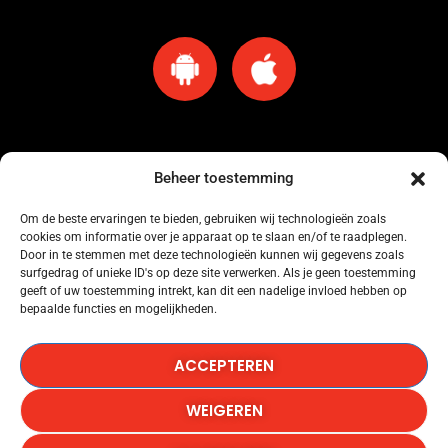
Beheer toestemming
Om de beste ervaringen te bieden, gebruiken wij technologieën zoals
cookies om informatie over je apparaat op te slaan en/of te raadplegen.
Omroep Amersfoort heeft een licentie voor muziekgebruik bij Buma Stemra
Door in te stemmen met deze technologieën kunnen wij gegevens zoals
onder nummer: 53184845.
surfgedrag of unieke ID's op deze site verwerken. Als je geen toestemming
geeft of uw toestemming intrekt, kan dit een nadelige invloed hebben op
bepaalde functies en mogelijkheden.
Omroep Amersfoort heeft een licentie voor muziekgebruik bij SENA onder
nummer: 53184846.
ACCEPTEREN
Omroep Amersfoort heeft een licentie voor het gebruik van Het Radionieuws.
WEIGEREN
Copyright © 1986-2026, Omroep Amersfoort, All Rights