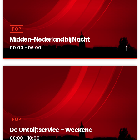
POP
Midden-Nederland bij Nacht
more_vert
00:00 - 06:00
Midden-Nederland bij Nacht
close
De beste non-stop muziek!
De beste non-stop muziek om de nacht door te komen.
POP
De Ontbijtservice – Weekend
06:00 - 10:00