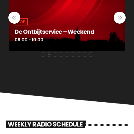
POP
Koffie Compleet
10:00 - 12:00
1
WEEKLY RADIO SCHEDULE