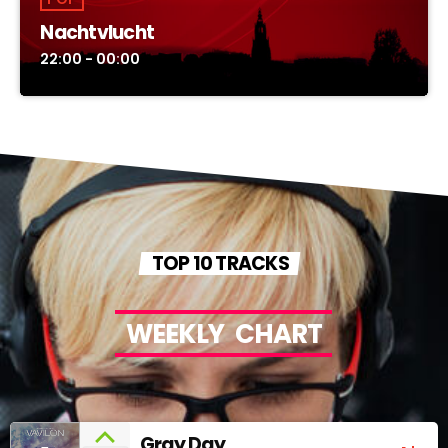
Nachtvlucht
22:00 - 00:00
TOP 10 TRACKS
W
E
E
K
L
Y
C
H
A
R
T
Gray Day