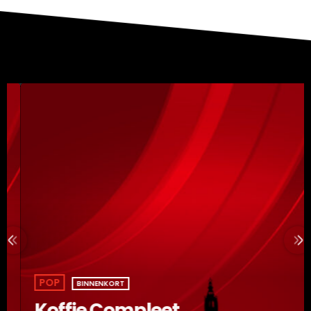
POP
BINNENKORT
Koffie Compleet