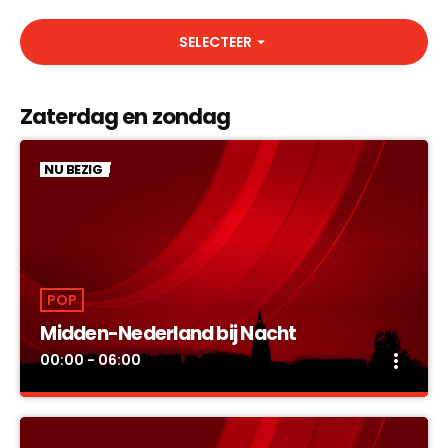
SELECTEER
arrow_drop_down
Zaterdag en zondag
NU BEZIG
POP
Midden-Nederland bij Nacht
more_vert
00:00 - 06:00
Midden-Nederland bij Nacht
close
De beste non-stop muziek!