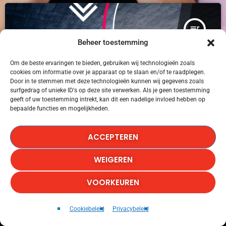
queue_music
Beheer toestemming
Om de beste ervaringen te bieden, gebruiken wij technologieën zoals
cookies om informatie over je apparaat op te slaan en/of te raadplegen.
Door in te stemmen met deze technologieën kunnen wij gegevens zoals
surfgedrag of unieke ID's op deze site verwerken. Als je geen toestemming
geeft of uw toestemming intrekt, kan dit een nadelige invloed hebben op
bepaalde functies en mogelijkheden.
ACCEPTEREN
WEIGEREN
VOORKEUREN
HOUSE
Die On This Hill
play_arrow
keyboard_arrow_right
Cookiebeleid
Privacybeleid
Sienna Spiro
Ibiza Summer Chart